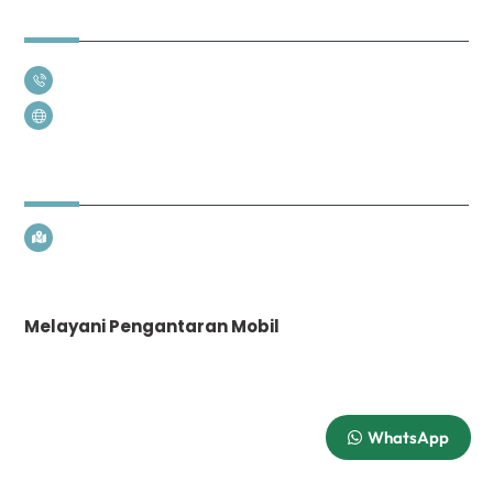
Detail Kontak
Bisnis: 0852 8589 9238
vinorentcarmedan.com
Alamat Kami
Jln.hm.puna Sembiring, Jl. Perumahan Griya Permata 2 Blk.
LL No.41, Medan, Sumatera Utara 20353
Melayani Pengantaran Mobil
WhatsApp